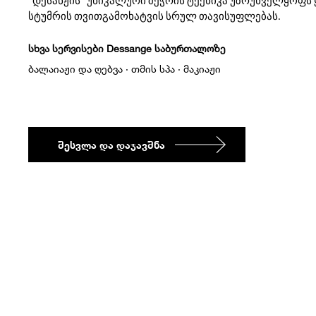
"დესანჟის" უნიკალური შეჭრის ტექნიკა უზრუნველყოფს
სტუმრის თვითგამოხატვის სრულ თავისუფლებას.
სხვა სერვისები Dessange საბურთალოზე
ბალაიაჟი და ღებვა
·
თმის სპა
·
მაკიაჟი
ᲨᲔᲡᲕᲚᲐ ᲓᲐ ᲓᲐᲯᲐᲕᲨᲜᲐ