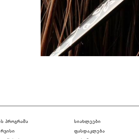
Ელ.ფოსტა
პაროლის აღდგენა
დაიმახსოვრე
Გაუქმება
Შესვლა
Გაუქმება
Გაგზავნა
ან
ანგარიშის გახსნა
ს პროგრამა
სიახლეები
ერვისი
ფასდაკლება