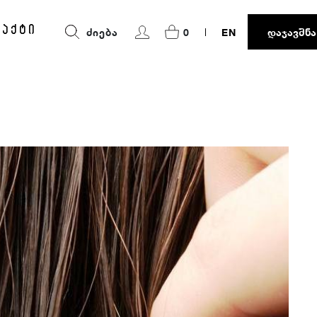
ტაქტი
ᲫᲘᲔᲑᲐ
0
EN
ᲓᲐᲯᲐᲕᲨᲜᲐ