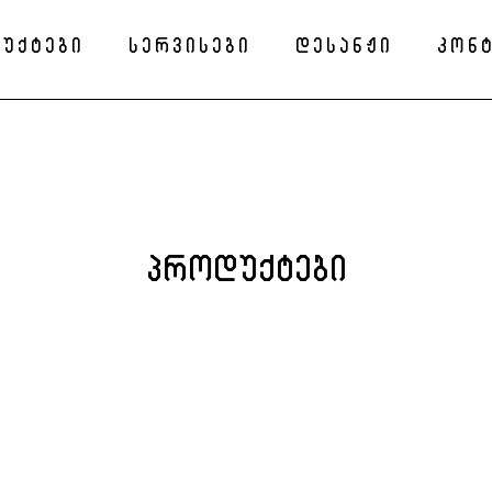
უქტები
სერვისები
დესანჟი
კონ
ᲞᲠᲝᲓᲣᲥᲢᲔᲑᲘ