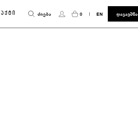
ტაქტი
ᲫᲘᲔᲑᲐ
0
EN
ᲓᲐᲯᲐᲕᲨᲜᲐ