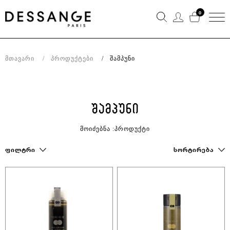
0
Მთავარი
Პროდუქტები
Შამპუნი
ᲨᲐᲛᲞᲣᲜᲘ
ᲛᲝᲘᲫᲔᲑᲜᲐ :ᲞᲠᲝᲓᲣᲥᲢᲘ
ᲤᲘᲚᲢᲠᲘ
ᲡᲝᲠᲢᲘᲠᲔᲑᲐ