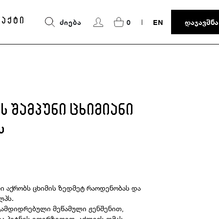
ტაქტი
ᲫᲘᲔᲑᲐ
0
EN
ᲓᲐᲯᲐᲕᲨᲜᲐ
ს შამპუნი ცხიმიანი
ს
ნი აქრობს ცხიმის ზედმეტ რაოდენობას და
ლპს.
გამდიდრებული მეწამული ჟენშენით,
და პიტნის ეთერზეთით, აძლევს თმას