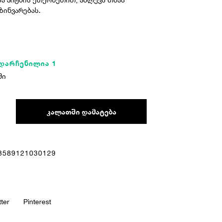
ზინვარებას.
 დარჩენილია 1
ში
ᲙᲐᲚᲐᲗᲨᲘ ᲓᲐᲛᲐᲢᲔᲑᲐ
3589121030129
tter
Pinterest