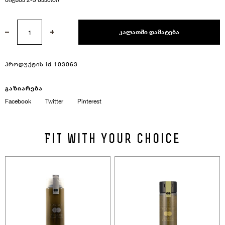
ᲙᲐᲚᲐᲗᲨᲘ ᲓᲐᲛᲐᲢᲔᲑᲐ
პროდუქტის id
103063
ავტორიზაცია
გაზიარება
Facebook
Twitter
Pinterest
Ელ.ფოსტა Ან Ტელეფონი
Fit with your choice
პაროლის აღდგენა
Პაროლი
Ელ.ფოსტა
პაროლის აღდგენა
დაიმახსოვრე