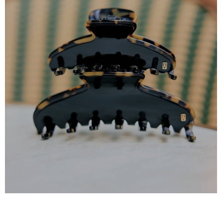
ავტორიზაცია
Ელ.ფოსტა Ან Ტელეფონი