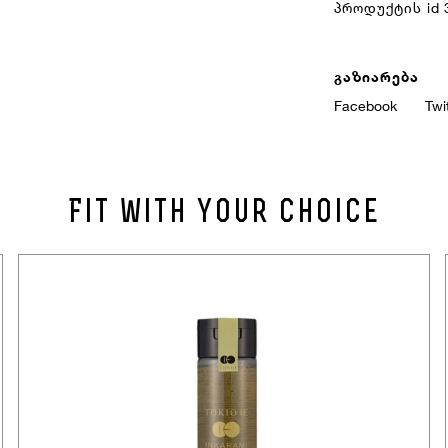
პროდუქტის id
ავტორიზაცია
Ელ.ფოსტა Ან Ტელეფონი
გაზიარება
Facebook
Twi
პაროლის აღდგენა
Პაროლი
Fit with your choice
Ელ.ფოსტა
პაროლის აღდგენა
დაიმახსოვრე
Გაუქმება
Შესვლა
Გაუქმება
Გაგზავნა
ან