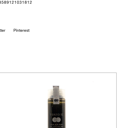
3589121031812
tter
Pinterest